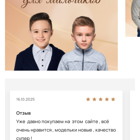
16.10.2025
0
Отзыв
О
Уже давно покупаем на этом сайте , всё
Д
очень нравится , модельки новые , качество
с
супер !
л