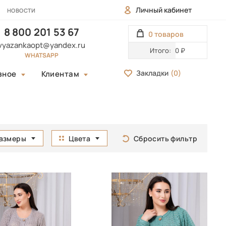
Личный кабинет
НОВОСТИ
8 800 201 53 67
0 товаров
vyazankaopt@yandex.ru
Итого:
0 ₽
WHATSAPP
Закладки
(
0
)
зное
Клиентам
азмеры
Цвета
Сбросить фильтр