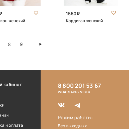
1550
ган женский
Кардиган женский
8
9
й кабинет
8 800 201 53 67
WHATSAPP / VIBER
ы
ки
ании
Режим работы:
ка и оплата
Без выходных